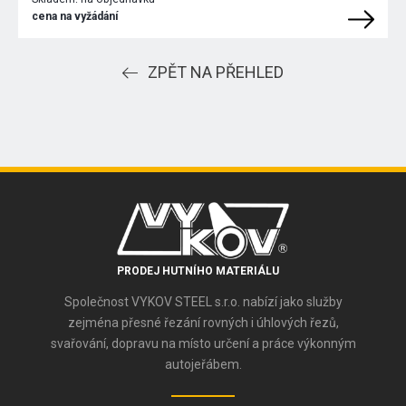
cena na vyžádání
ZPĚT NA PŘEHLED
PRODEJ HUTNÍHO MATERIÁLU
Společnost VYKOV STEEL s.r.o. nabízí jako služby
zejména přesné řezání rovných i úhlových řezů,
svařování, dopravu na místo určení a práce výkonným
autojeřábem.