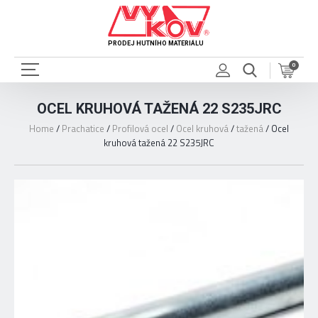
PRODEJ HUTNÍHO MATERIÁLU
0
OCEL KRUHOVÁ TAŽENÁ 22 S235JRC
Home
/
Prachatice
/
Profilová ocel
/
Ocel kruhová
/
tažená
/
Ocel
kruhová tažená 22 S235JRC