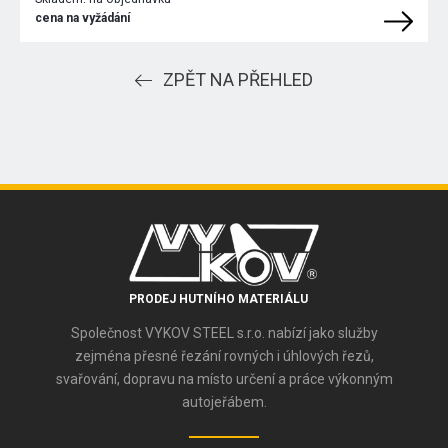
cena na vyžádání
ZPĚT NA PŘEHLED
PRODEJ HUTNÍHO MATERIÁLU
Společnost VYKOV STEEL s.r.o. nabízí jako služby
zejména přesné řezání rovných i úhlových řezů,
svařování, dopravu na místo určení a práce výkonným
autojeřábem.