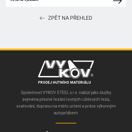
ZPĚT NA PŘEHLED
PRODEJ HUTNÍHO MATERIÁLU
Společnost VYKOV STEEL s.r.o. nabízí jako služby
zejména přesné řezání rovných i úhlových řezů,
svařování, dopravu na místo určení a práce výkonným
autojeřábem.