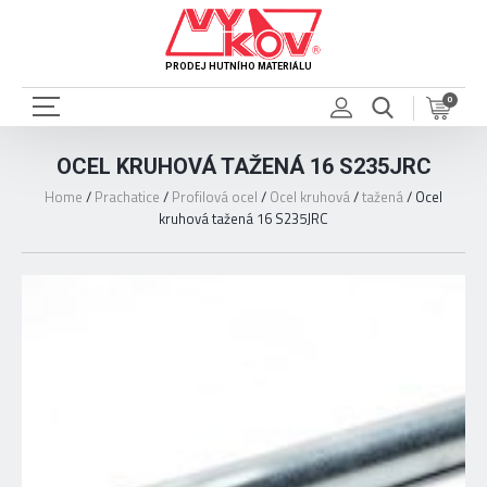
PRODEJ HUTNÍHO MATERIÁLU
0
OCEL KRUHOVÁ TAŽENÁ 16 S235JRC
Home
/
Prachatice
/
Profilová ocel
/
Ocel kruhová
/
tažená
/
Ocel
kruhová tažená 16 S235JRC