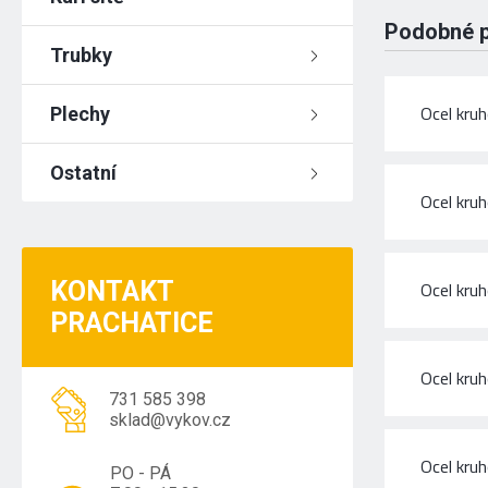
Podobné 
Trubky
Ocel kru
Plechy
Ostatní
Ocel kru
KONTAKT
Ocel kru
PRACHATICE
Ocel kru
731 585 398
sklad@vykov.cz
Ocel kru
PO - PÁ