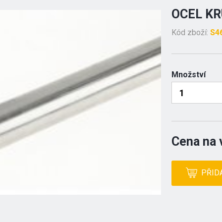
OCEL K
Kód zboží:
S4
Množství
Cena na 
PŘID