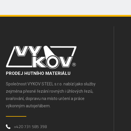
PRODEJ HUTNÍHO MATERIÁLU
Společnost VYKOV STEEL s.r.o. nabízí jako služby
zejména přesné řezání rovných i úhlových řezů,
svařování, dopravu na místo určení a práce
výkonným autojeřábem.
+420 731 585 398