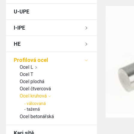
U-UPE
I-IPE
HE
Profilová ocel
Ocel L
Ocel T
Ocel plochá
Ocel čtvercová
Ocel kruhová
válcovaná
tažená
Ocel betonářská
Kari sítě