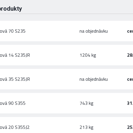
produkty
hová 70 S235
na objednávku
ce
hová 14 S235JR
1204 kg
28
hová 35 S235JR
na objednávku
ce
hová 90 S355
743 kg
31
hová 20 S355J2
213 kg
25