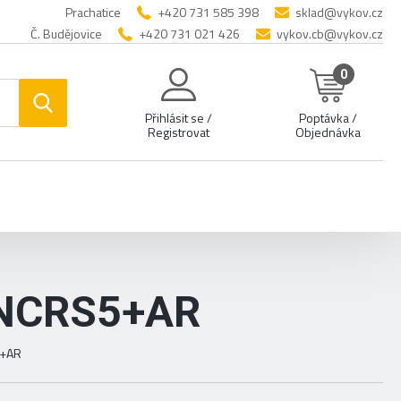
Prachatice
+420 731 585 398
sklad@vykov.cz
Č. Budějovice
+420 731 021 426
vykov.cb@vykov.cz
0
Přihlásit se /
Poptávka /
Registrovat
Objednávka
NCRS5+AR
5+AR