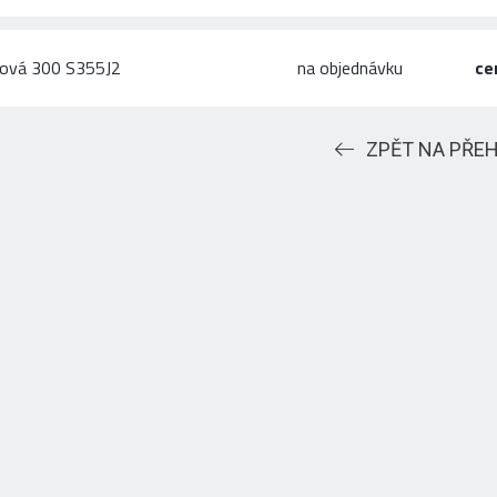
hová 300 S355J2
na objednávku
ce
ZPĚT NA PŘE