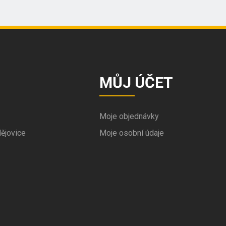
MŮJ ÚČET
Moje objednávky
ějovice
Moje osobní údaje