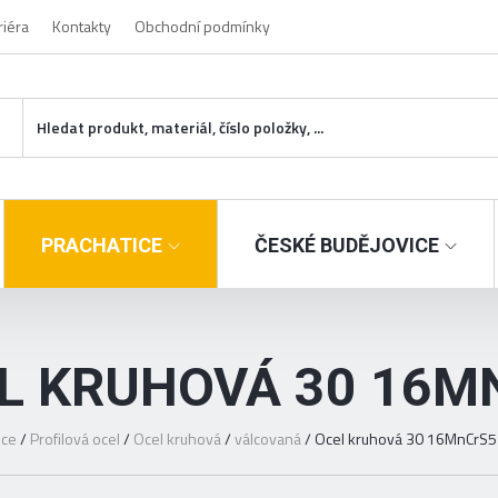
riéra
Kontakty
Obchodní podmínky
PRACHATICE
ČESKÉ BUDĚJOVICE
L KRUHOVÁ 30 16M
ice
/
Profilová ocel
/
Ocel kruhová
/
válcovaná
/
Ocel kruhová 30 16MnCrS