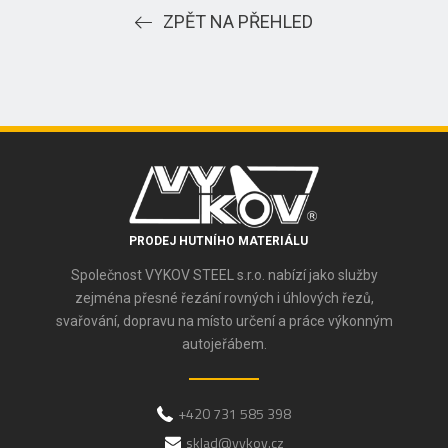
ZPĚT NA PŘEHLED
PRODEJ HUTNÍHO MATERIÁLU
Společnost VYKOV STEEL s.r.o. nabízí jako služby
zejména přesné řezání rovných i úhlových řezů,
svařování, dopravu na místo určení a práce výkonným
autojeřábem.
+420 731 585 398
sklad@vykov.cz