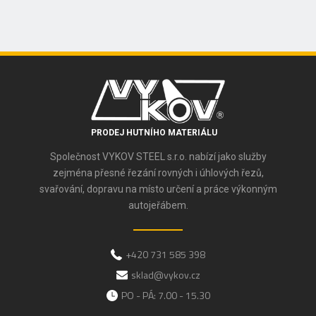
PRODEJ HUTNÍHO MATERIÁLU
Společnost VYKOV STEEL s.r.o. nabízí jako služby
zejména přesné řezání rovných i úhlových řezů,
svařování, dopravu na místo určení a práce výkonným
autojeřábem.
+420 731 585 398
sklad@vykov.cz
PO - PÁ: 7.00 - 15.30