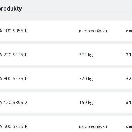
produkty
A 180 S355JR
na objednávku
ce
A 220 S235JR
282 kg
31
A 300 S235JR
329 kg
32
A 120 S355J2
149 kg
31
A 500 S235JR
na objednávku
ce