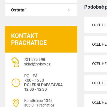
Podobné 
Ostatní
OCEL HE
KONTAKT
PRACHATICE
OCEL HE
731 585 398
OCEL HE
sklad@vykov.cz
PO - PÁ
7:00 - 15:30
OCEL HE
POLEDNÍ PŘESTÁVKA
12:00 - 12:30
Ke střelnici 1345
OCEL HE
383 01 Prachatice