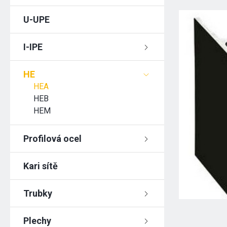
U-UPE
I-IPE
HE
HEA
HEB
HEM
Profilová ocel
Kari sítě
Trubky
Plechy