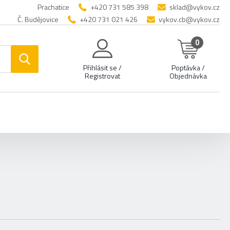
Prachatice
+420 731 585 398
sklad@vykov.cz
Č. Budějovice
+420 731 021 426
vykov.cb@vykov.cz
0
Přihlásit se /
Poptávka /
Registrovat
Objednávka