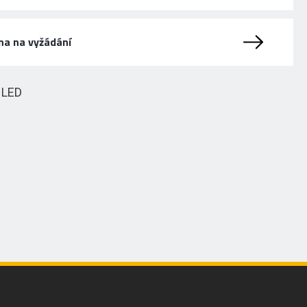
na na vyžádání
HLED