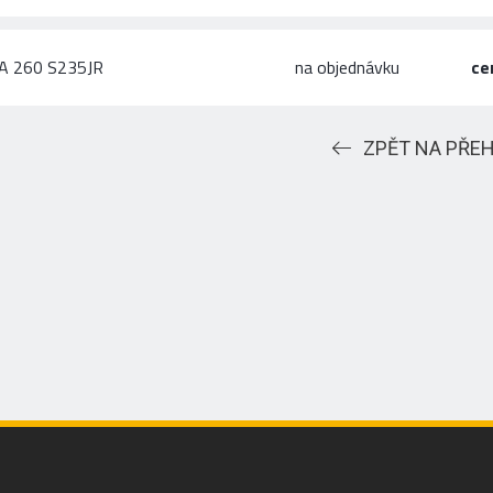
A 260 S235JR
na objednávku
ce
ZPĚT NA PŘE