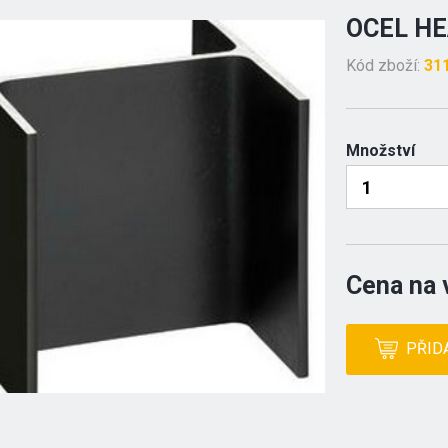
OCEL HE
Kód zboží:
31
Množství
Cena na 
PŘID