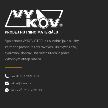
PRODEJ HUTNÍHO MATERIÁLU
Společnost VYKOV STEEL s.r.o. nabízí jako služby
zejména přesné řezání rovných i úhlových řezů,
svařování, dopravu na místo určení a práce
výkonným autojeřábem.
+420 731 585 398
sklad@vykov.cz
PO - PÁ: 7.00 - 15.30