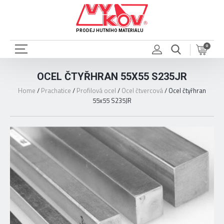
PRODEJ HUTNÍHO MATERIÁLU
0
OCEL ČTYŘHRAN 55X55 S235JR
Home
/
Prachatice
/
Profilová ocel
/
Ocel čtvercová
/
Ocel čtyřhran
55x55 S235JR