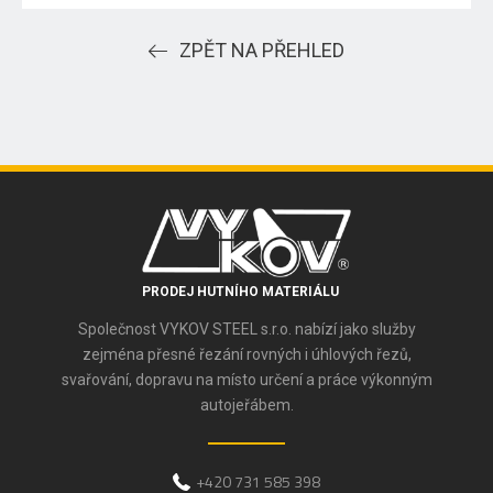
ZPĚT NA PŘEHLED
PRODEJ HUTNÍHO MATERIÁLU
Společnost VYKOV STEEL s.r.o. nabízí jako služby
zejména přesné řezání rovných i úhlových řezů,
svařování, dopravu na místo určení a práce výkonným
autojeřábem.
+420 731 585 398