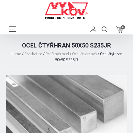
PRODEJ HUTNÍHO MATERIÁLU
0
OCEL ČTYŘHRAN 50X50 S235JR
Home
/
Prachatice
/
Profilová ocel
/
Ocel čtvercová
/
Ocel čtyřhran
50x50 S235JR