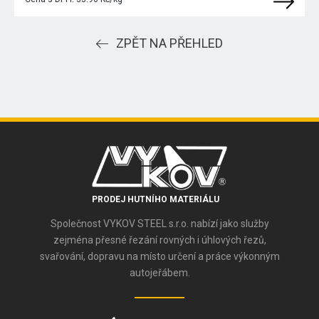
ZPĚT NA PŘEHLED
PRODEJ HUTNÍHO MATERIÁLU
Společnost VYKOV STEEL s.r.o. nabízí jako služby
zejména přesné řezání rovných i úhlových řezů,
svařování, dopravu na místo určení a práce výkonným
autojeřábem.