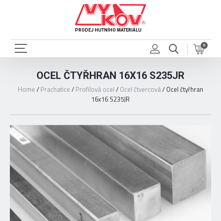
PRODEJ HUTNÍHO MATERIÁLU
0
OCEL ČTYŘHRAN 16X16 S235JR
Home
/
Prachatice
/
Profilová ocel
/
Ocel čtvercová
/
Ocel čtyřhran
16x16 S235JR