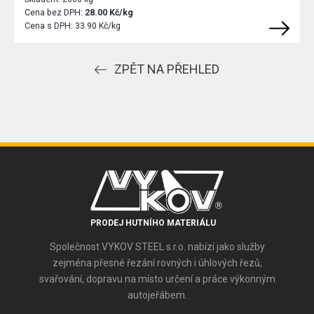
Cena bez DPH:
28.00 Kč/kg
Cena s DPH:
33.90 Kč/kg
ZPĚT NA PŘEHLED
PRODEJ HUTNÍHO MATERIÁLU
Společnost VYKOV STEEL s.r.o. nabízí jako služby
zejména přesné řezání rovných i úhlových řezů,
svařování, dopravu na místo určení a práce výkonným
autojeřábem.