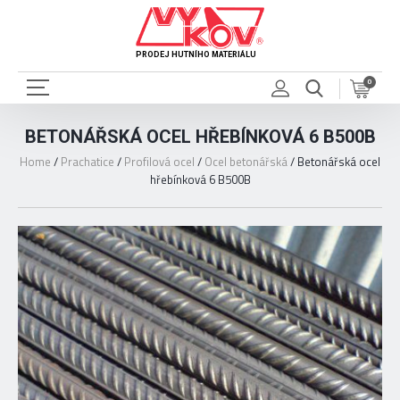
PRODEJ HUTNÍHO MATERIÁLU
0
BETONÁŘSKÁ OCEL HŘEBÍNKOVÁ 6 B500B
Home
/
Prachatice
/
Profilová ocel
/
Ocel betonářská
/
Betonářská ocel
hřebínková 6 B500B