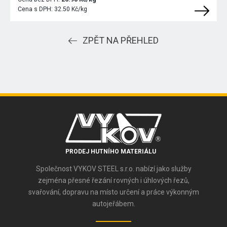
Cena s DPH:
32.50 Kč/kg
ZPĚT NA PŘEHLED
PRODEJ HUTNÍHO MATERIÁLU
Společnost VYKOV STEEL s.r.o. nabízí jako služby
zejména přesné řezání rovných i úhlových řezů,
svařování, dopravu na místo určení a práce výkonným
autojeřábem.