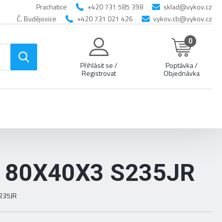
Prachatice
+420 731 585 398
sklad@vykov.cz
Č. Budějovice
+420 731 021 426
vykov.cb@vykov.cz
0
Přihlásit se /
Poptávka /
Registrovat
Objednávka
 80X40X3 S235JR
S235JR