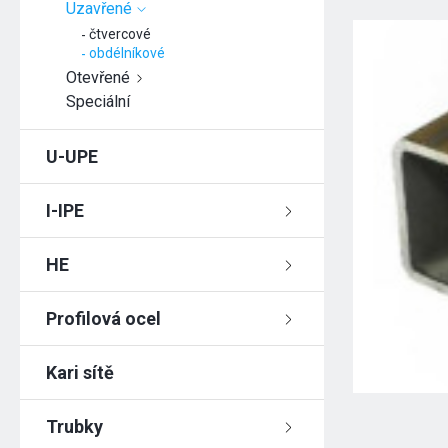
Uzavřené
čtvercové
obdélníkové
Otevřené
Speciální
U-UPE
I-IPE
HE
Profilová ocel
Kari sítě
Trubky