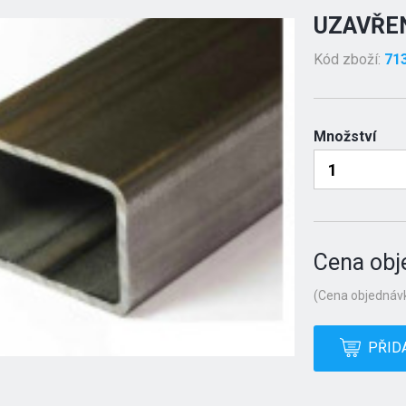
UZAVŘEN
Kód zboží:
71
Množství
Cena obj
(Cena objednávk
PŘID