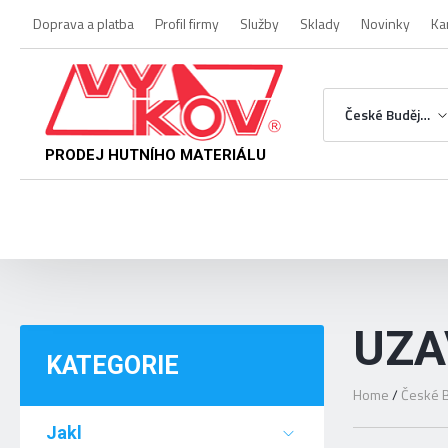
Doprava a platba
Profil firmy
Služby
Sklady
Novinky
Ka
České Budějovice
PRODEJ HUTNÍHO MATERIÁLU
UZA
KATEGORIE
Home
/
České B
Jakl