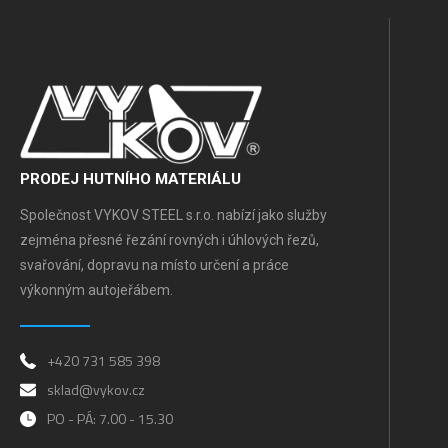
PRODEJ HUTNÍHO MATERIÁLU
Společnost VYKOV STEEL s.r.o. nabízí jako služby
zejména přesné řezání rovných i úhlových řezů,
svařování, dopravu na místo určení a práce
výkonným autojeřábem.
+420 731 585 398
sklad@vykov.cz
PO - PÁ: 7.00 - 15.30