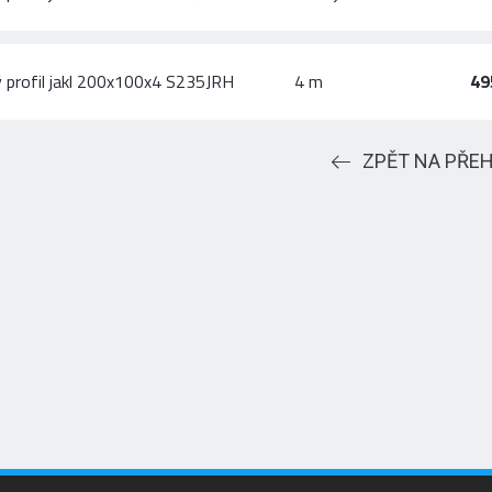
 profil jakl 200x100x4 S235JRH
4 m
49
ZPĚT NA PŘE