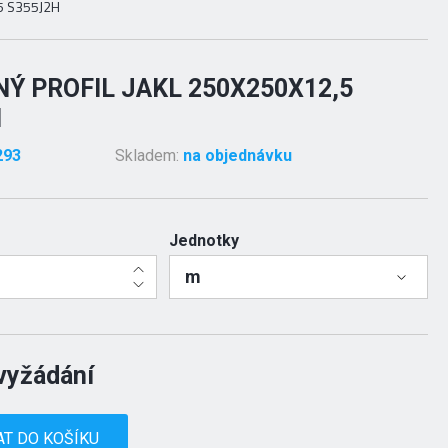
,5 S355J2H
Ý PROFIL JAKL 250X250X12,5
H
293
Skladem:
na objednávku
Jednotky
m
vyžádání
AT DO KOŠÍKU