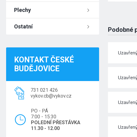
Plechy
Ostatní
Podobné 
Uzavřený
KONTAKT ČESKÉ
BUDĚJOVICE
Uzavřený
731 021 426
vykov.cb@vykov.cz
Uzavřený
PO - PÁ
7:00 - 15:30
POLEDNÍ PŘESTÁVKA
Uzavřený
11.30 - 12.00