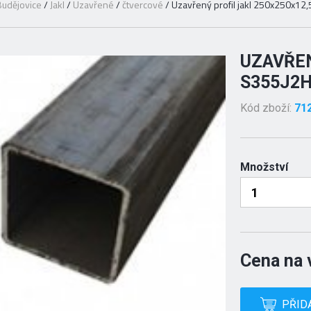
udějovice
/
Jakl
/
Uzavřené
/
čtvercové
/
Uzavřený profil jakl 250x250x12
UZAVŘEN
S355J2
Kód zboží:
71
Množství
Cena na 
PŘID