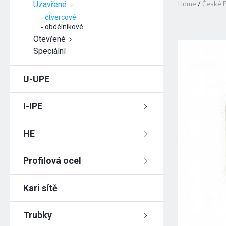
Home
/
České B
Uzavřené
čtvercové
obdélníkové
Otevřené
Speciální
U-UPE
I-IPE
HE
Profilová ocel
Kari sítě
Trubky