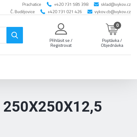
Prachatice
+420 731 585 398
sklad@vykov.cz
Č. Budějovice
+420 731 021 426
vykov.cb@vykov.cz
0
Přihlásit se /
Poptávka /
Registrovat
Objednávka
 250X250X12,5