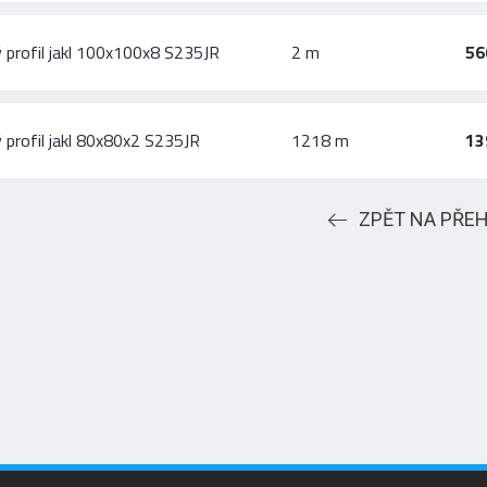
 profil jakl 100x100x8 S235JR
2 m
56
 profil jakl 80x80x2 S235JR
1218 m
13
ZPĚT NA PŘE