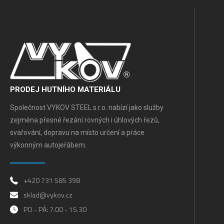
PRODEJ HUTNÍHO MATERIÁLU
Společnost VYKOV STEEL s.r.o. nabízí jako služby
zejména přesné řezání rovných i úhlových řezů,
svařování, dopravu na místo určení a práce
výkonným autojeřábem.
+420 731 585 398
sklad@vykov.cz
PO - PÁ: 7.00 - 15.30