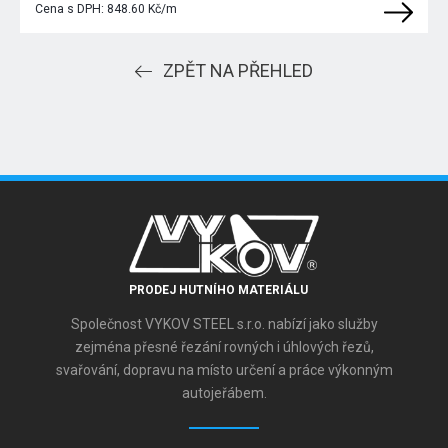
Cena s DPH:
848.60 Kč/m
ZPĚT NA PŘEHLED
PRODEJ HUTNÍHO MATERIÁLU
Společnost VYKOV STEEL s.r.o. nabízí jako služby
zejména přesné řezání rovných i úhlových řezů,
svařování, dopravu na místo určení a práce výkonným
autojeřábem.