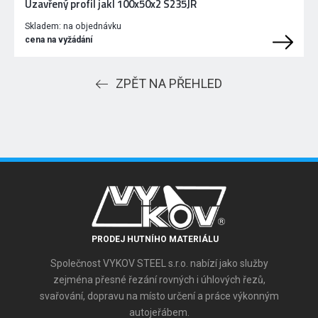
Uzavřený profil jakl 100x50x2 S235JR
Skladem:
na objednávku
cena na vyžádání
ZPĚT NA PŘEHLED
PRODEJ HUTNÍHO MATERIÁLU
Společnost VYKOV STEEL s.r.o. nabízí jako služby
zejména přesné řezání rovných i úhlových řezů,
svařování, dopravu na místo určení a práce výkonným
autojeřábem.