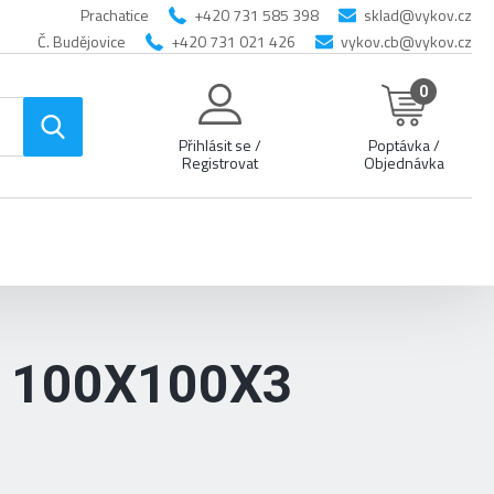
Prachatice
+420 731 585 398
sklad@vykov.cz
Č. Budějovice
+420 731 021 426
vykov.cb@vykov.cz
0
Přihlásit se /
Poptávka /
Registrovat
Objednávka
 100X100X3