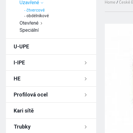
Home
/
České B
Uzavřené
čtvercové
obdélníkové
Otevřené
Speciální
U-UPE
I-IPE
HE
Profilová ocel
Kari sítě
Trubky