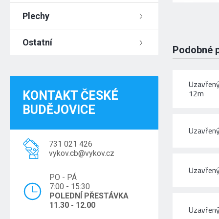
Plechy
Ostatní
Podobné 
Uzavřený
12m
KONTAKT ČESKÉ
BUDĚJOVICE
Uzavřený
731 021 426
vykov.cb@vykov.cz
Uzavřený
PO - PÁ
7:00 - 15:30
POLEDNÍ PŘESTÁVKA
11.30 - 12.00
Uzavřený