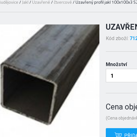
udějovice
/
Jakl
/
Uzavřené
/
čtvercové
/
Uzavřený profil jakl 100x100x3 
UZAVŘEN
Kód zboží:
71
Množství
Cena obj
(Cena objednávk
PŘID