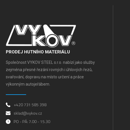
PRODEJ HUTNÍHO MATERIÁLU
Společnost VYKOV STEEL s.r.o. nabízí jako služby
zejména přesné řezání rovných i úhlových řezů,
svařování, dopravu na místo určení a práce
výkonným autojeřábem.
+420 731 585 398
sklad@vykov.cz
PO - PÁ: 7.00 - 15.30