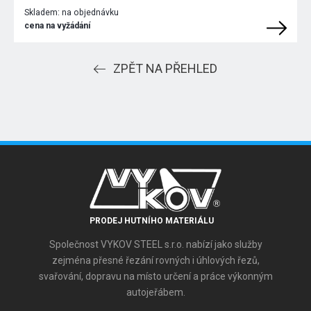
Skladem:
na objednávku
cena na vyžádání
ZPĚT NA PŘEHLED
PRODEJ HUTNÍHO MATERIÁLU
Společnost VYKOV STEEL s.r.o. nabízí jako služby
zejména přesné řezání rovných i úhlových řezů,
svařování, dopravu na místo určení a práce výkonným
autojeřábem.