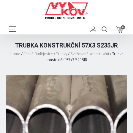
PRODEJ HUTNÍHO MATERIÁLU
0
TRUBKA KONSTRUKČNÍ 57X3 S235JR
Home
/
České Budějovice
/
Trubky
/
Svařované konstrukční
/
Trubka
konstrukční 57x3 S235JR