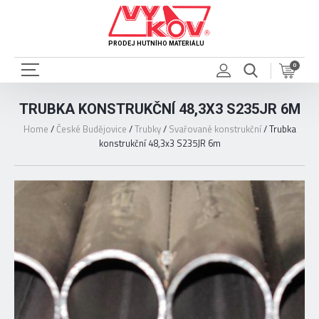
PRODEJ HUTNÍHO MATERIÁLU
0
TRUBKA KONSTRUKČNÍ 48,3X3 S235JR 6M
Home
/
České Budějovice
/
Trubky
/
Svařované konstrukční
/
Trubka
konstrukční 48,3x3 S235JR 6m