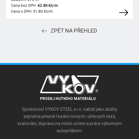
Cena bez DPH:
42.80 Kč/m
Cena s DPH:
51.80 Kč/m
ZPĚT NA PŘEHLED
PRODEJ HUTNÍHO MATERIÁLU
Společnost VYKOV STEEL s.r.o. nabízí jako služby
zejména přesné řezání rovných i úhlových řezů,
svařování, dopravu na místo určení a práce výkonným
autojeřábem.