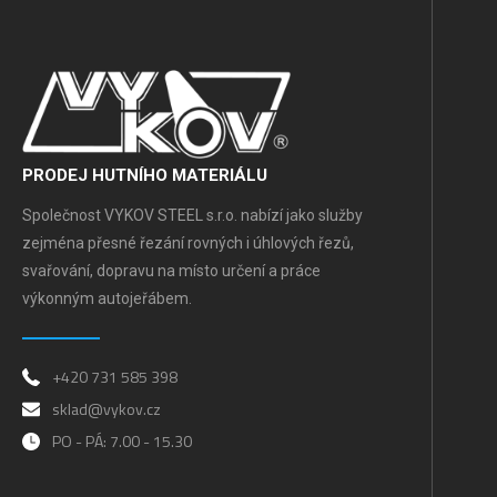
PRODEJ HUTNÍHO MATERIÁLU
Společnost VYKOV STEEL s.r.o. nabízí jako služby
zejména přesné řezání rovných i úhlových řezů,
svařování, dopravu na místo určení a práce
výkonným autojeřábem.
+420 731 585 398
sklad@vykov.cz
PO - PÁ: 7.00 - 15.30