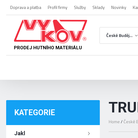
Doprava a platba
Profil firmy
Služby
Sklady
Novinky
Ka
České Budějovice
PRODEJ HUTNÍHO MATERIÁLU
TRU
KATEGORIE
Home
/
České B
Jakl