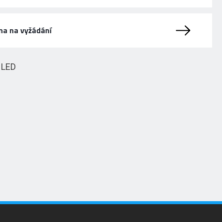
na na vyžádání
HLED