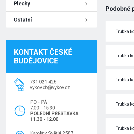
Plechy
Podobné 
Ostatní
Trubka k
KONTAKT ČESKÉ
Trubka k
BUDĚJOVICE
Trubka k
731 021 426
vykov.cb@vykov.cz
PO - PÁ
Trubka k
7:00 - 15:30
POLEDNÍ PŘESTÁVKA
11.30 - 12.00
Trubka k
Karolíny Světlé 2587