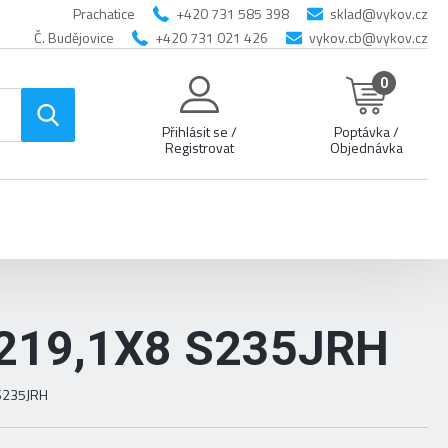
Prachatice
+420 731 585 398
sklad@vykov.cz
Č. Budějovice
+420 731 021 426
vykov.cb@vykov.cz
0
Přihlásit se /
Poptávka /
Registrovat
Objednávka
219,1X8 S235JRH
 S235JRH