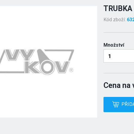
TRUBKA 
Kód zboží:
63
Množství
Cena na 
PŘID