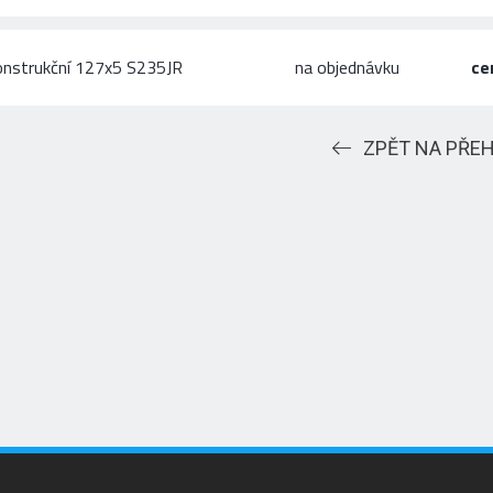
onstrukční 127x5 S235JR
na objednávku
ce
ZPĚT NA PŘE