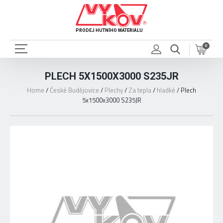
PRODEJ HUTNÍHO MATERIÁLU
0
PLECH 5X1500X3000 S235JR
Home
/
České Budějovice
/
Plechy
/
Za tepla
/
hladké
/
Plech
5x1500x3000 S235JR