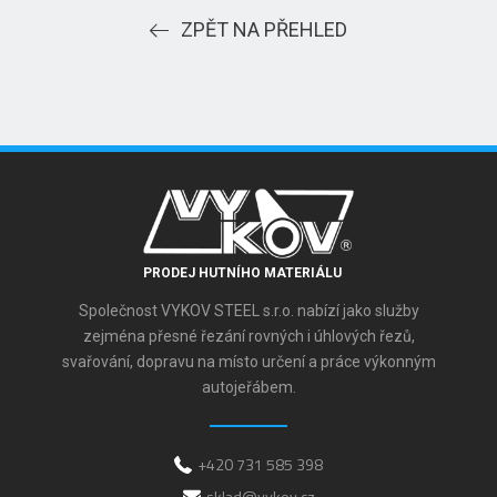
ZPĚT NA PŘEHLED
PRODEJ HUTNÍHO MATERIÁLU
Společnost VYKOV STEEL s.r.o. nabízí jako služby
zejména přesné řezání rovných i úhlových řezů,
svařování, dopravu na místo určení a práce výkonným
autojeřábem.
+420 731 585 398
sklad@vykov.cz