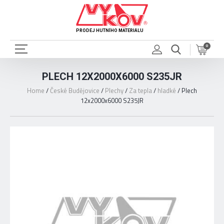
PRODEJ HUTNÍHO MATERIÁLU
0
PLECH 12X2000X6000 S235JR
Home
/
České Budějovice
/
Plechy
/
Za tepla
/
hladké
/
Plech
12x2000x6000 S235JR