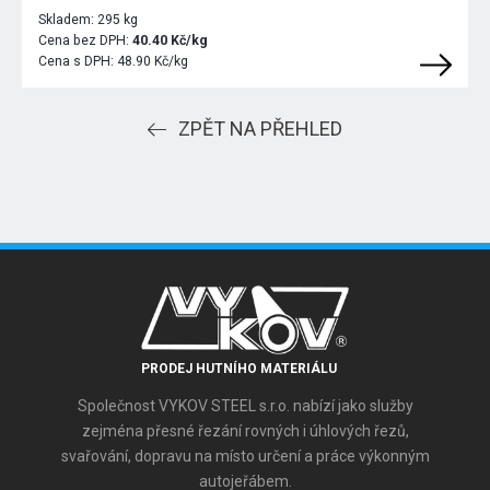
Skladem:
295 kg
Cena bez DPH:
40.40 Kč/kg
Cena s DPH:
48.90 Kč/kg
ZPĚT NA PŘEHLED
PRODEJ HUTNÍHO MATERIÁLU
Společnost VYKOV STEEL s.r.o. nabízí jako služby
zejména přesné řezání rovných i úhlových řezů,
svařování, dopravu na místo určení a práce výkonným
autojeřábem.