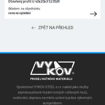
Otevřený profil U 40x20x3 S235JR
Skladem:
na objednávku
cena na vyžádání
ZPĚT NA PŘEHLED
PRODEJ HUTNÍHO MATERIÁLU
Společnost VYKOV STEEL s.r.o. nabízí jako služby
zejména přesné řezání rovných i úhlových řezů,
svařování, dopravu na místo určení a práce výkonným
autojeřábem.