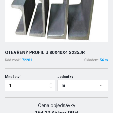
OTEVŘENÝ PROFIL U 80X40X4 S235JR
Kód zboží:
72281
Skladem:
56 m
Množství
Jednotky
m
Cena objednávky
164.10 Kč bez DPH