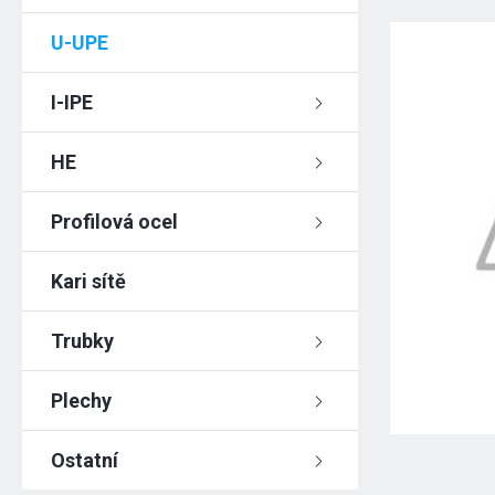
U-UPE
I-IPE
HE
Profilová ocel
Kari sítě
Trubky
Plechy
Ostatní