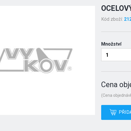
OCELOVÝ
Kód zboží:
21
Množství
Cena obj
(Cena objednávk
PŘID