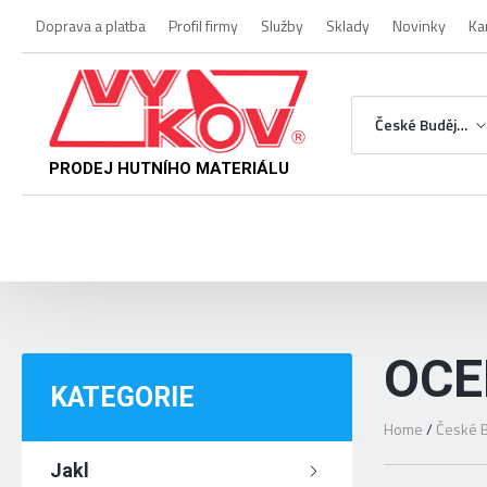
Doprava a platba
Profil firmy
Služby
Sklady
Novinky
Ka
České Budějovice
PRODEJ HUTNÍHO MATERIÁLU
OCE
KATEGORIE
Home
/
České B
Jakl