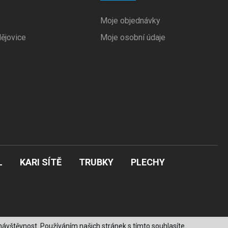
Moje objednávky
ějovice
Moje osobní údaje
L
KARI SÍTĚ
TRUBKY
PLECHY
ávštěvnost. Používáním našich stránek s tímto souhlasíte.