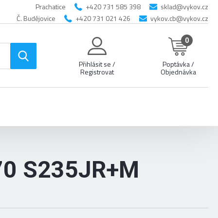
Prachatice
+420 731 585 398
sklad@vykov.cz
Č. Budějovice
+420 731 021 426
vykov.cb@vykov.cz
0
Přihlásit se /
Poptávka /
Registrovat
Objednávka
70 S235JR+M