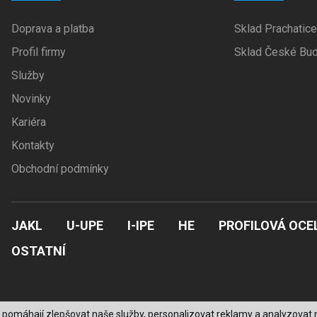
Doprava a platba
Sklad Prachatice
Profil firmy
Sklad České Bud
Služby
Novinky
Kariéra
Kontakty
Obchodní podmínky
JAKL
U-UPE
I-IPE
HE
PROFILOVÁ OCE
OSTATNÍ
 pomáhají zlepšovat naše služby, personalizovat reklamy a analyzovat n