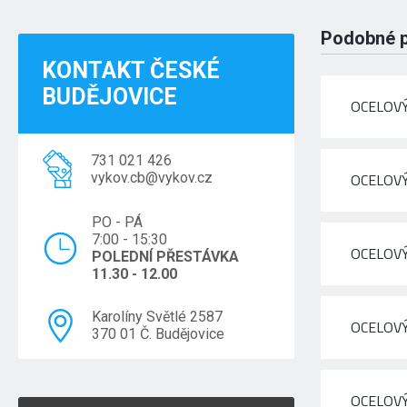
Podobné 
KONTAKT ČESKÉ
BUDĚJOVICE
OCELOVÝ
731 021 426
vykov.cb@vykov.cz
OCELOVÝ
PO - PÁ
7:00 - 15:30
OCELOVÝ
POLEDNÍ PŘESTÁVKA
11.30 - 12.00
Karolíny Světlé 2587
OCELOVÝ
370 01 Č. Budějovice
OCELOVÝ