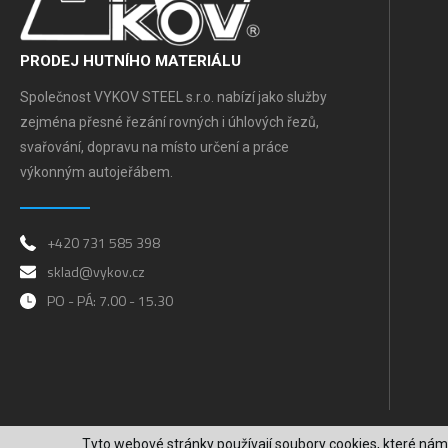
PRODEJ HUTNÍHO MATERIÁLU
Společnost VYKOV STEEL s.r.o. nabízí jako služby
zejména přesné řezání rovných i úhlových řezů,
svařování, dopravu na místo určení a práce
výkonným autojeřábem.
+420 731 585 398
sklad@vykov.cz
PO - PÁ: 7.00 - 15.30
Tyto webové stránky používají soubory cookies, které nám