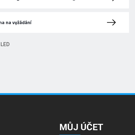
na na vyžádání
HLED
MŮJ ÚČET