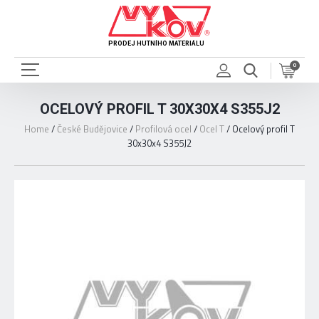
PRODEJ HUTNÍHO MATERIÁLU
0
OCELOVÝ PROFIL T 30X30X4 S355J2
Home
/
České Budějovice
/
Profilová ocel
/
Ocel T
/
Ocelový profil T
30x30x4 S355J2