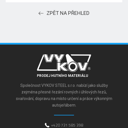
ZPĚT NA PŘEHLED
PRODEJ HUTNÍHO MATERIÁLU
Společnost VYKOV STEEL s.r.o. nabízí jako služby
zejména přesné řezání rovných i úhlových řezů,
svařování, dopravu na místo určení a práce výkonným
autojeřábem.
+420 731 585 398