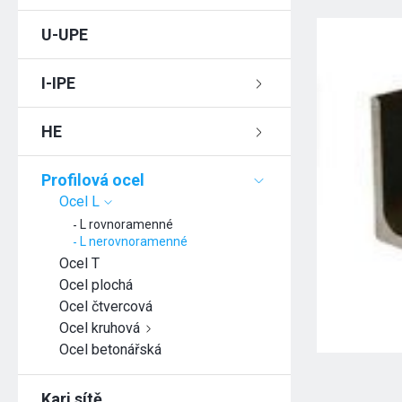
U-UPE
I-IPE
HE
Profilová ocel
Ocel L
L rovnoramenné
L nerovnoramenné
Ocel T
Ocel plochá
Ocel čtvercová
Ocel kruhová
Ocel betonářská
Kari sítě