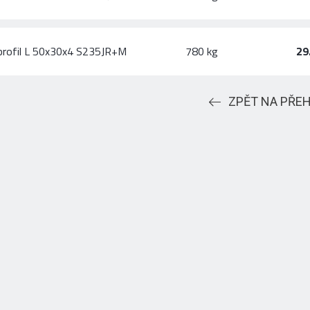
profil L 50x30x4 S235JR+M
780 kg
29
ZPĚT NA PŘE