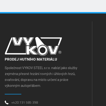
PRODEJ HUTNÍHO MATERIÁLU
Společnost VYKOV STEEL s.r.o. nabízí jako služby
zejména přesné řezání rovných i úhlových řezů,
svařování, dopravu na místo určení a práce
výkonným autojeřábem.
+420 731 585 398