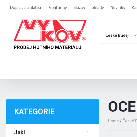
Doprava a platba
Profil firmy
Služby
Sklady
Novinky
Ka
České Budějovice
PRODEJ HUTNÍHO MATERIÁLU
OCE
KATEGORIE
Home
/
České B
Jakl