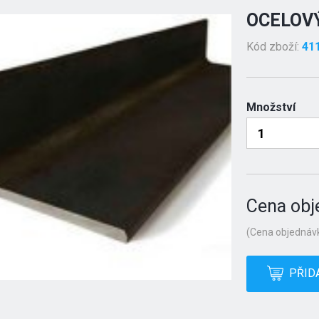
OCELOVÝ
Kód zboží:
41
Množství
Cena obj
(Cena objednávk
PŘID