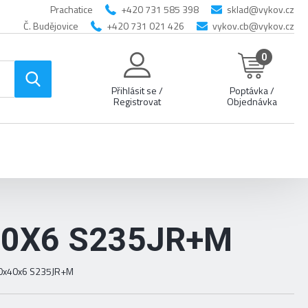
Prachatice
+420 731 585 398
sklad@vykov.cz
Č. Budějovice
+420 731 021 426
vykov.cb@vykov.cz
0
Přihlásit se /
Poptávka /
Registrovat
Objednávka
40X6 S235JR+M
 80x40x6 S235JR+M