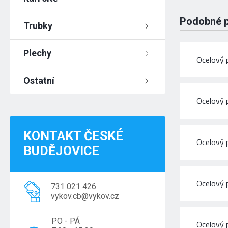
Podobné 
Trubky
Plechy
Ocelový 
Ostatní
Ocelový 
KONTAKT ČESKÉ
Ocelový 
BUDĚJOVICE
Ocelový 
731 021 426
vykov.cb@vykov.cz
PO - PÁ
Ocelový 