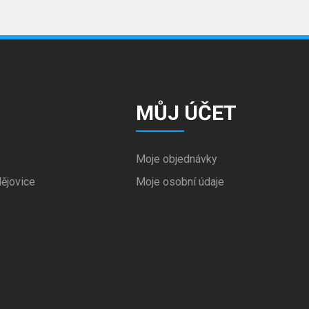
MŮJ ÚČET
Moje objednávky
ějovice
Moje osobní údaje