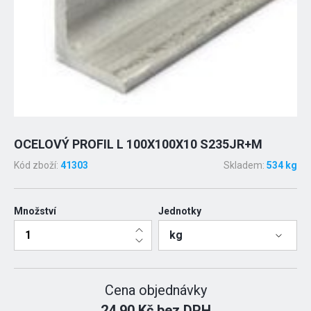
OCELOVÝ PROFIL L 100X100X10 S235JR+M
Kód zboží:
41303
Skladem:
534 kg
Množství
Jednotky
kg
Cena objednávky
24.90 Kč bez DPH