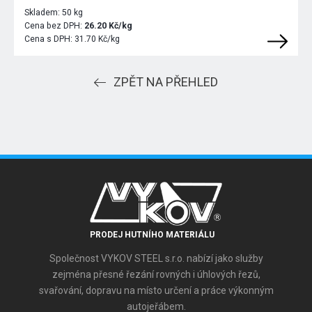
Skladem:
50 kg
Cena bez DPH:
26.20 Kč/kg
Cena s DPH:
31.70 Kč/kg
ZPĚT NA PŘEHLED
PRODEJ HUTNÍHO MATERIÁLU
Společnost VYKOV STEEL s.r.o. nabízí jako služby
zejména přesné řezání rovných i úhlových řezů,
svařování, dopravu na místo určení a práce výkonným
autojeřábem.