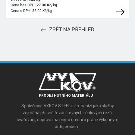
Cena bez DPH:
27.30 Kč/kg
Cena s DPH:
33.00 Kč/kg
ZPĚT NA PŘEHLED
PRODEJ HUTNÍHO MATERIÁLU
Společnost VYKOV STEEL s.r.o. nabízí jako služby
zejména přesné řezání rovných i úhlových řezů,
svařování, dopravu na místo určení a práce výkonným
autojeřábem.