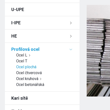
U-UPE
I-IPE
HE
Profilová ocel
Ocel L
Ocel T
Ocel plochá
Ocel čtvercová
Ocel kruhová
Ocel betonářská
Kari sítě