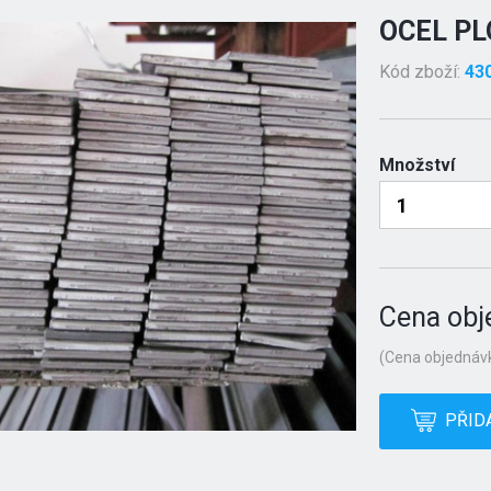
OCEL PL
Kód zboží:
43
Množství
Cena obj
(Cena objednávk
PŘID