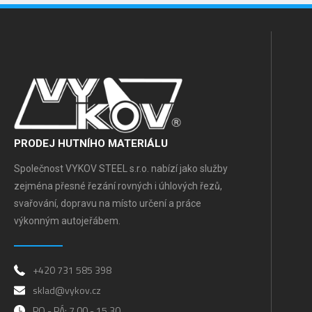
PRODEJ HUTNÍHO MATERIÁLU
Společnost VYKOV STEEL s.r.o. nabízí jako služby
zejména přesné řezání rovných i úhlových řezů,
svařování, dopravu na místo určení a práce
výkonným autojeřábem.
+420 731 585 398
sklad@vykov.cz
PO - PÁ: 7.00 - 15.30