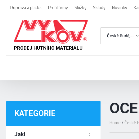
Doprava a platba
Profil firmy
Služby
Sklady
Novinky
Ka
České Budějovice
PRODEJ HUTNÍHO MATERIÁLU
OCE
KATEGORIE
Home
/
České B
Jakl