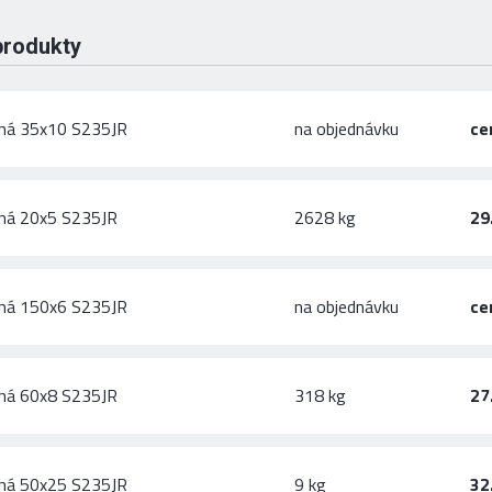
produkty
chá 35x10 S235JR
na objednávku
ce
chá 20x5 S235JR
2628 kg
29
chá 150x6 S235JR
na objednávku
ce
chá 60x8 S235JR
318 kg
27
chá 50x25 S235JR
9 kg
32