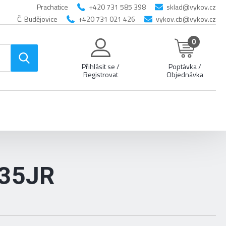
Prachatice
+420 731 585 398
sklad@vykov.cz
Č. Budějovice
+420 731 021 426
vykov.cb@vykov.cz
0
Přihlásit se /
Poptávka /
Registrovat
Objednávka
35JR