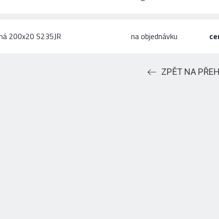
chá 200x20 S235JR
na objednávku
ce
ZPĚT NA PŘE