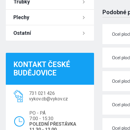
Trubky
Podobné 
Plechy
Ostatní
Ocel plo
Ocel plo
KONTAKT ČESKÉ
BUDĚJOVICE
Ocel plo
731 021 426
vykov.cb@vykov.cz
Ocel plo
PO - PÁ
7:00 - 15:30
POLEDNÍ PŘESTÁVKA
Ocel plo
11.30 - 12.00