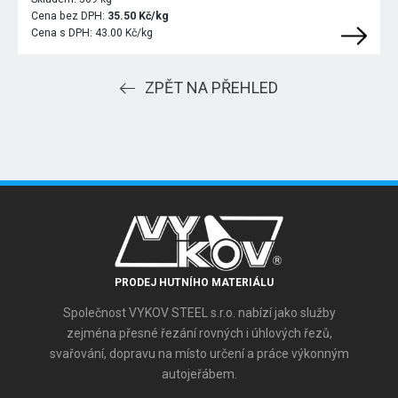
Cena bez DPH:
35.50 Kč/kg
Cena s DPH:
43.00 Kč/kg
ZPĚT NA PŘEHLED
PRODEJ HUTNÍHO MATERIÁLU
Společnost VYKOV STEEL s.r.o. nabízí jako služby
zejména přesné řezání rovných i úhlových řezů,
svařování, dopravu na místo určení a práce výkonným
autojeřábem.