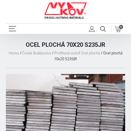
PRODEJ HUTNÍHO MATERIÁLU
0
OCEL PLOCHÁ 70X20 S235JR
Home
/
České Budějovice
/
Profilová ocel
/
Ocel plochá
/
Ocel plochá
70x20 S235JR