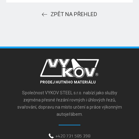
ZPĚT NA PŘEHLED
PRODEJ HUTNÍHO MATERIÁLU
Společnost VYKOV STEEL s.r.o. nabízí jako služby
zejména přesné řezání rovných i úhlových řezů,
svařování, dopravu na místo určení a práce výkonným
autojeřábem.
+420 731 585 398