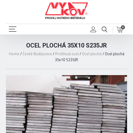
PRODEJ HUTNÍHO MATERIÁLU
0
OCEL PLOCHÁ 35X10 S235JR
Home
/
České Budějovice
/
Profilová ocel
/
Ocel plochá
/
Ocel plochá
35x10 S235JR