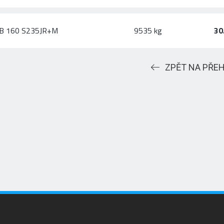
B 160 S235JR+M
9535 kg
30
ZPĚT NA PŘE