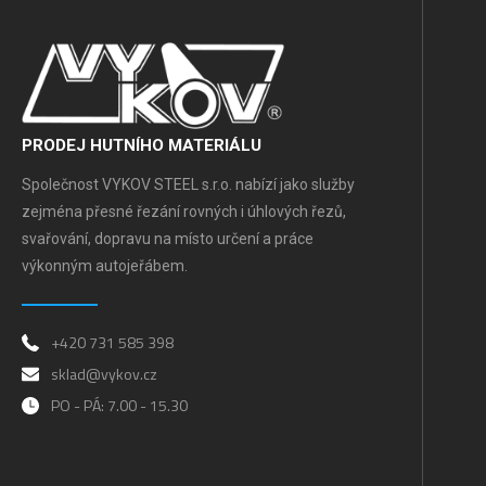
PRODEJ HUTNÍHO MATERIÁLU
Společnost VYKOV STEEL s.r.o. nabízí jako služby
zejména přesné řezání rovných i úhlových řezů,
svařování, dopravu na místo určení a práce
výkonným autojeřábem.
+420 731 585 398
sklad@vykov.cz
PO - PÁ: 7.00 - 15.30