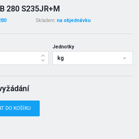
B 280 S235JR+M
280
Skladem:
na objednávku
Jednotky
kg
vyžádání
AT DO KOŠÍKU