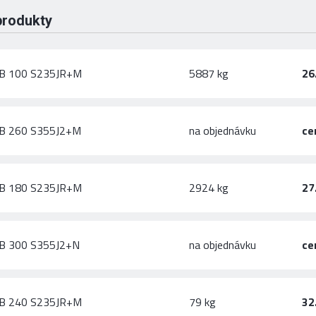
produkty
B 100 S235JR+M
5887 kg
26
B 260 S355J2+M
na objednávku
ce
B 180 S235JR+M
2924 kg
27
B 300 S355J2+N
na objednávku
ce
B 240 S235JR+M
79 kg
32