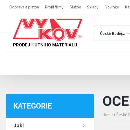
Doprava a platba
Profil firmy
Služby
Sklady
Novinky
Ka
České Budějovice
PRODEJ HUTNÍHO MATERIÁLU
OCE
KATEGORIE
Home
/
České B
Jakl