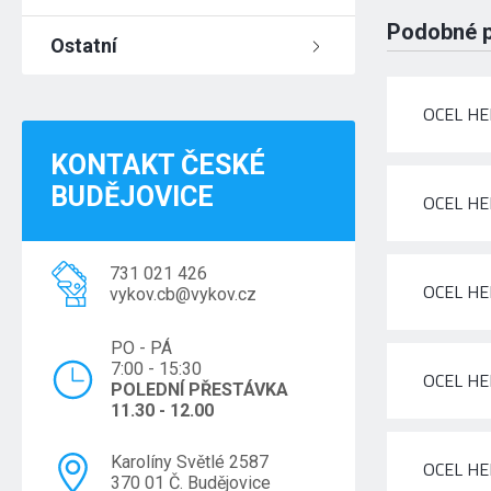
Podobné 
Ostatní
OCEL HE
KONTAKT ČESKÉ
BUDĚJOVICE
OCEL HE
731 021 426
OCEL HE
vykov.cb@vykov.cz
PO - PÁ
7:00 - 15:30
OCEL HE
POLEDNÍ PŘESTÁVKA
11.30 - 12.00
Karolíny Světlé 2587
OCEL HE
370 01 Č. Budějovice