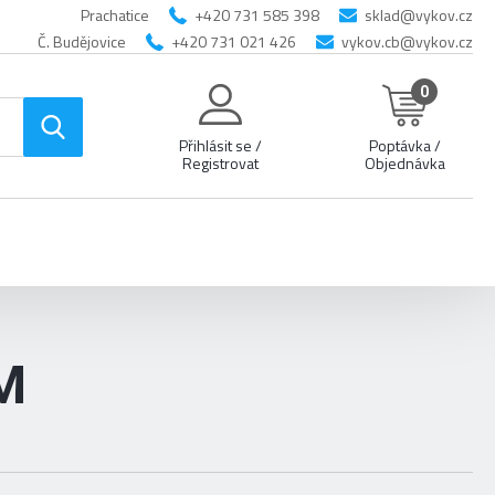
Prachatice
+420 731 585 398
sklad@vykov.cz
Č. Budějovice
+420 731 021 426
vykov.cb@vykov.cz
0
Přihlásit se /
Poptávka /
Registrovat
Objednávka
M