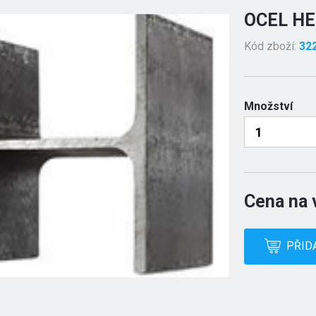
OCEL HE
Kód zboží:
32
Množství
Cena na 
PŘID