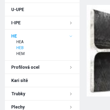
U-UPE
I-IPE
HE
HEA
HEB
HEM
Profilová ocel
Kari sítě
Trubky
Plechy