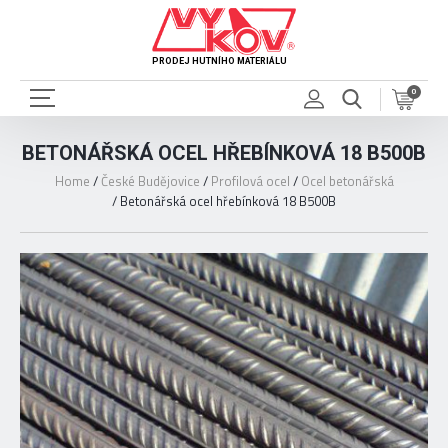
PRODEJ HUTNÍHO MATERIÁLU
0
BETONÁŘSKÁ OCEL HŘEBÍNKOVÁ 18 B500B
Home
/
České Budějovice
/
Profilová ocel
/
Ocel betonářská
/
Betonářská ocel hřebínková 18 B500B