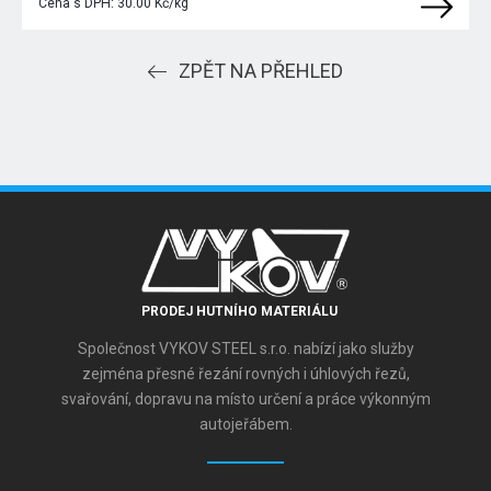
Cena s DPH:
30.00 Kč/kg
ZPĚT NA PŘEHLED
PRODEJ HUTNÍHO MATERIÁLU
Společnost VYKOV STEEL s.r.o. nabízí jako služby
zejména přesné řezání rovných i úhlových řezů,
svařování, dopravu na místo určení a práce výkonným
autojeřábem.